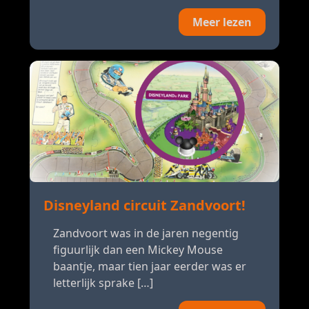
Meer lezen
Disneyland circuit Zandvoort!
Zandvoort was in de jaren negentig
figuurlijk dan een Mickey Mouse
baantje, maar tien jaar eerder was er
letterlijk sprake […]