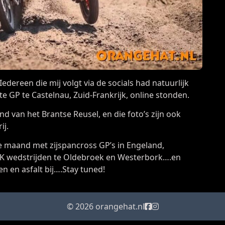
 Iedereen die mij volgt via de socials had natuurlijk
ste GP te Castelnau, Zuid-Frankrijk, online stonden.
 van het Brantse Reusel, en die foto’s zijn ook
ij.
maand met zijspancross GP’s in Engeland,
NK wedstrijden te Oldebroek en Westerbork….en
en en asfalt bij….Stay tuned!
© 2026 orangehat.nl