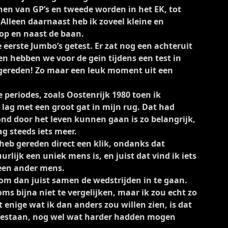
nen van GP’s en tweede worden in het EK, tot
lleen daarnaast heb ik zoveel kleine en
p en naast de baan.
e eerste Jumbo’s getest. Er zat nog een achteruit
en hebben we voor de gein tijdens een test in
 gereden! Zo maar een leuk moment uit een
 periodes, zoals Oostenrijk 1980 toen ik
n lag met een groot gat in mijn rug. Dat had
d door het leven kunnen gaan is zo belangrijk,
g steeds iets meer.
 heb gereden direct een klik, ondanks dat
rlijk een uniek mens is, en juist dat vind ik iets
 een ander mens.
 om dan juist samen de wedstrijden in te gaan.
oms bijna niet te vergelijken, maar ik zou echt zo
 enige wat ik dan anders zou willen zien, is dat
eb gestaan, nog wel wat harder hadden mogen