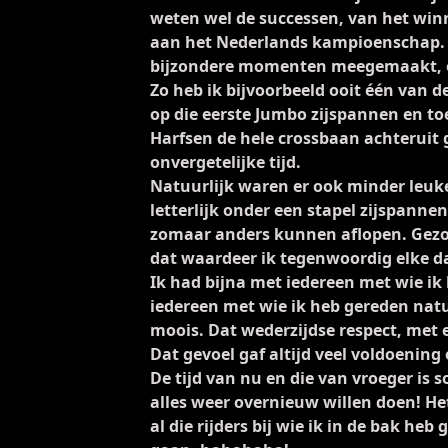
weten wel de successen, van het win
aan het Nederlands kampioenschap. A
bijzondere momenten meegemaakt, o
Zo heb ik bijvoorbeeld ooit één van d
op die eerste Jumbo zijspannen en to
Harfsen de hele crossbaan achteruit
onvergetelijke tijd.
Natuurlijk waren er ook minder leuke
letterlijk onder een stapel zijspanne
zomaar anders kunnen aflopen. Gezon
dat waardeer ik tegenwoordig elke da
Ik had bijna met iedereen met wie ik
iedereen met wie ik heb gereden natuu
moois. Dat wederzijdse respect, met
Dat gevoel gaf altijd veel voldoening
De tijd van nu en die van vroeger is s
alles weer overnieuw willen doen! Het
al die rijders bij wie ik in de bak h