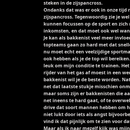
steken in de zijspancross.
Ondanks dat was er ook in onze tijd 
zijspancross. Tegenwoordig zie je we
kunnen focussen op de sport en zic
inkomsten, en dat moet ook wel want 
Je kan als bakkenist veel meer invloe
topteams gaan zo hard met dat snell
nu moet echt een veelzijdige sportman
ook hebben als je de top wil bereiken.
leuk om mijn conditie te trainen. He
rijder van het gas af moest in een wed
bakkenist wil je de beste worden. Nat
net dat laatste stukje misschien onm
maar soms zijn er bakkenisten die a
net ineens te hard gaat, of te overw
drive dat soort mannen hebben om het
niet lukt door iets als angst bijvoor
vind ik dat pijnlijk om te zien voor d
Maar als ik naar mezelf kijk was mij