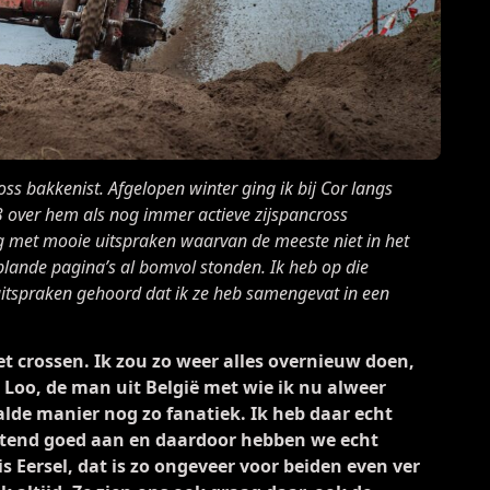
ross bakkenist. Afgelopen winter ging ik bij Cor langs
 over hem als nog immer actieve zijspancross
g met mooie uitspraken waarvan de meeste niet in het
plande pagina’s al bomvol stonden. Ik heb op die
itspraken gehoord dat ik ze heb samengevat in een
het crossen. Ik zou zo weer alles overnieuw doen,
n Loo, de man uit België met wie ik nu alweer
aalde manier nog zo fanatiek. Ik heb daar echt
ettend goed aan en daardoor hebben we echt
is Eersel, dat is zo ongeveer voor beiden even ver