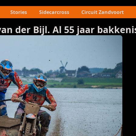
Stories
Sidecarcross
Circuit Zandvoort
n der Bijl. Al 55 jaar bakkeni