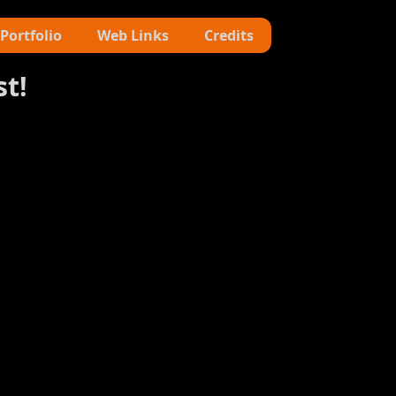
Portfolio
Web Links
Credits
st!