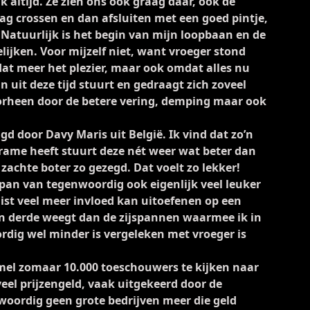
k altijd. Ze zien ons ook graag daar, ook de
g crossen en dan afsluiten met een goed pintje,
 Natuurlijk is het begin van mijn loopbaan en de
elijken. Voor mijzelf niet, want vroeger stond
dat meer het plezier, maar ook omdat alles nu
n uit deze tijd stuurt en gedraagt zich zoveel
orheen door de betere vering, demping maar ook
gd door Davy Maris uit België. Ik vind dat zo’n
frame heeft stuurt deze nét weer wat beter dan
zachte boter zo gezegd. Dat voelt zo lekker!
span van tegenwoordig ook eigenlijk veel leuker
ist veel meer invloed kan uitoefenen op een
n derde weegt dan de zijspannen waarmee ik in
rdig wel minder is vergeleken met vroeger is
mel zomaar 10.000 toeschouwers te kijken naar
eel prijzengeld, vaak uitgekeerd door de
nwoordig geen grote bedrijven meer die geld