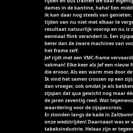
rijden en dus trainen we daar eigenlij
dames in de kantine, haha! Een midda
ik kan daar nog steeds van genieten.
tijden van nu niet met elkaar te verg
resultaat natuurlijk voorop en nu is 
eenmaal flink verandert is. Een zijspa
beter dan de zware machines van vo
het frame zelf.
Jef rijdt met een VMC-frame vervaardi
vakman! Elke keer als Jef een nieuw 
die ervoor. Als een warm mes door de 
Ik vind het samen crossen op een zij
dan vroeger, ook omdat je als bakken
zijspan dat qua gewicht nog maar éé
de jaren zeventig reed. Wat tegenwoo
waardering voor de zijspancross.
Er stonden langs de kade in Zaltbom
onze wedstrijden! Daarnaast was er v
tabaksindustrie. Helaas zijn er tege