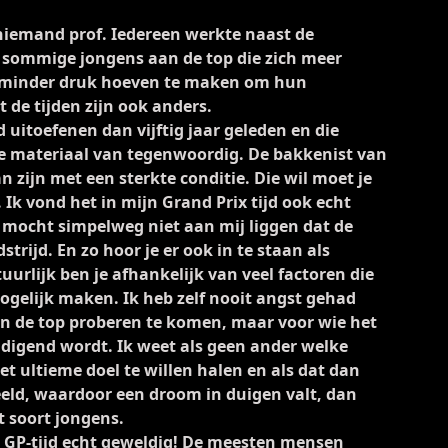
niemand prof. Iedereen werkte naast de
l sommige jongens aan de top die zich meer
h minder druk hoeven te maken om hun
de tijden zijn ook anders.
d uitoefenen dan vijftig jaar geleden en die
e materiaal van tegenwoordig. De bakkenist van
 zijn met een sterkte conditie. Die wil moet je
 Ik vond het in mijn Grand Prix tijd ook echt
t mocht simpelweg niet aan mij liggen dat de
strijd. En zo hoor je er ook in te staan als
uurlijk ben je afhankelijk van veel factoren die
ogelijk maken. Ik heb zelf nooit angst gehad
an de top proberen te komen, maar voor wie het
eldigend wordt. Ik weet als geen ander welke
 ultieme doel te willen halen en als dat dan
beeld, waardoor een droom in duigen valt, dan
at soort jongens.
n GP-tijd echt geweldig! De meesten mensen